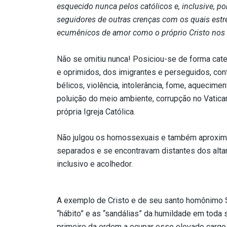
esquecido nunca pelos católicos e, inclusive, por
seguidores de outras crenças com os quais estre
ecumênicos de amor como o próprio Cristo nos
Não se omitiu nunca! Posiciou-se de forma cat
e oprimidos, dos imigrantes e perseguidos, cont
bélicos, violência, intolerância, fome, aquecime
poluição do meio ambiente, corrupção no Vatican
própria Igreja Católica.
Não julgou os homossexuais e também aproxim
separados e se encontravam distantes dos altar
inclusivo e acolhedor.
A exemplo de Cristo e de seu santo homônimo S
“hábito” e as “sandálias” da humildade em toda s
primeiro da ordem a ocupar esse elevado cargo n