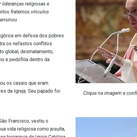
 lideranças religiosas e
itou fraternos vínculos
 ensinou
egórica em defesa dos pobres
ra os nefastos conflitos
nto global, desmatamento,
o e pedofilia dentro da
ou os casais que eram
es da Igreja. Seu papado foi
Clique na imagem e confir
ão Francisco, vestiu o
ua vida religiosa como jesuíta,
a hierarquia da Igreja Católica