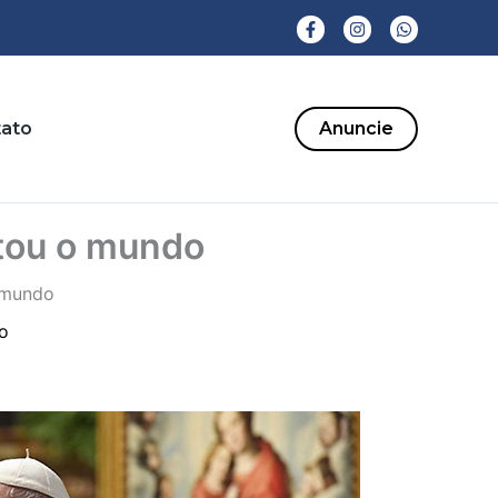
ato
Anuncie
stou o mundo
 mundo
ão