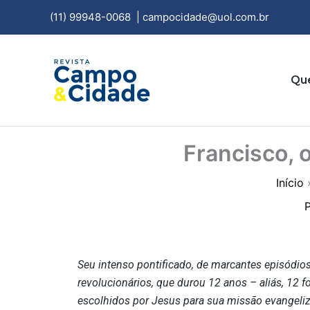
Ir
(11) 99948-0068
|
campocidade@uol.com.br
para
o
conteúdo
Qu
Francisco, 
Início
Seu intenso pontificado, de marcantes episódio
revolucionários, que durou 12 anos – aliás, 12 
escolhidos por Jesus para sua missão evangeli