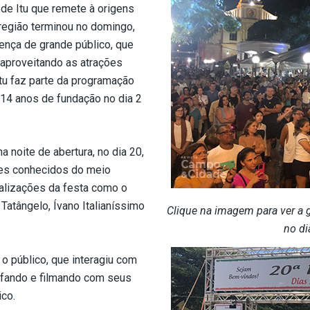
 de Itu que remete à origens
 região terminou no domingo,
ença de grande público, que
, aproveitando as atrações
Itu faz parte da programação
414 anos de fundação no dia 2
 noite de abertura, no dia 20,
mes conhecidos do meio
ealizações da festa como o
Tatângelo, Ívano Italianíssimo
Clique na imagem para ver a ga
no di
 o público, que interagiu com
rafando e filmando com seus
ico.