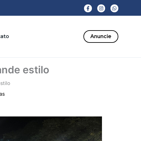
ato
Anuncie
ande estilo
stilo
as