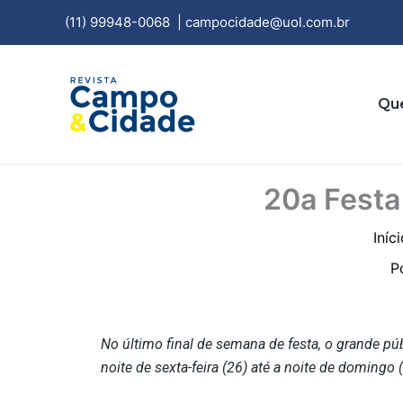
Ir
(11) 99948-0068
|
campocidade@uol.com.br
para
o
conteúdo
Qu
20a Festa 
Iníc
P
No último final de semana de festa, o grande púb
noite de sexta-feira (26) até a noite de domingo 