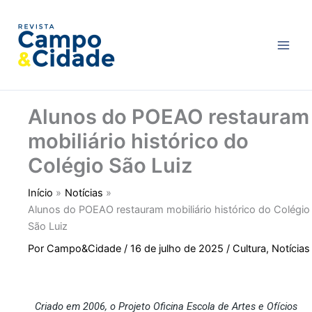
Ir
Main
para
Men
o
conteúdo
Alunos do POEAO restauram
mobiliário histórico do
Colégio São Luiz
Início
Notícias
Alunos do POEAO restauram mobiliário histórico do Colégio
São Luiz
Por
Campo&Cidade
/
16 de julho de 2025
/
Cultura
,
Notícias
Criado em 2006, o Projeto
Oficina Escola de Artes e Ofícios