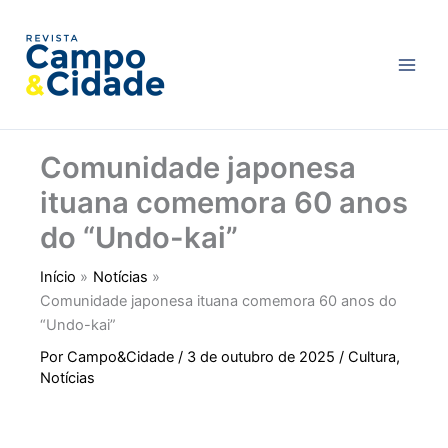
Ir
Main
para
Men
o
conteúdo
Comunidade japonesa
ituana comemora 60 anos
do “Undo-kai”
Início
Notícias
Comunidade japonesa ituana comemora 60 anos do
“Undo-kai”
Por
Campo&Cidade
/
3 de outubro de 2025
/
Cultura
,
Notícias