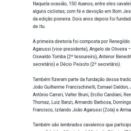
Naquela ocasião, 150 ituanos, entre eles cavalei
alguns ciclistas, com fé e devoção em Bom Jesu
da edição pioneira. Dois anos depois foi fund
de Itu.
A primeira diretoria foi composta por Renegildo 
Agarussi (vice-presidente), Angelo de Oliveira –
Oswaldo Tomba (2º tesoureiro), Antenor Benedito
secretário) e Décio Peixoto (2º secretário).
Também fizeram parte da fundação dessa tradic
João Guilherme Francischinelli, Esmael Daldon, 
Antônio Carreri, Valter Bruni, Ercílio Candiani, Re
Thomaz, Luiz Banzi, Armando Barbosa, Domingos
Francisco, Izilando João Agarussi (Zola) e Arm
Também são lembrados cavaleiros que participa