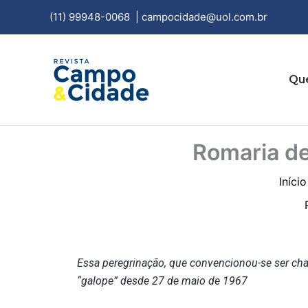
Ir
(11) 99948-0068
|
campocidade@uol.com.br
para
o
conteúdo
Qu
Romaria de
Início
Essa peregrinação, que convencionou-se ser ch
“galope” desde 27 de maio de 1967