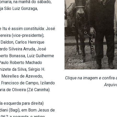
romaria, na manhã do sábado,
eja São Luiz Gonzaga,
 Itu é assim constituída: José
ereira (vice-presidente);
o Daldon, Carlos Henrique
ardo Silveira Arruda, José
berto Bonassa, Luiz Guilherme
, Paulo Roberto Machado
izete da Silva, Sérgio H.
o Meirelles de Azevedo,
Clique na imagem e confira a
r Francisco de Campo, Izilando
Arquiv
ia de Oliveira (Zé Caninha).
a esquerda para direita)
diani (Bagi), em Bom Jesus de
1967; a segunda, o antigo