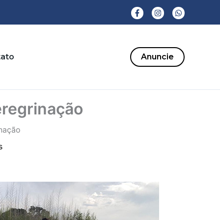
ato
Anuncie
eregrinação
inação
s