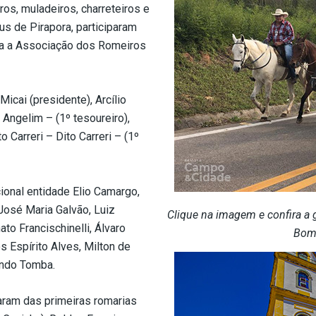
ros, muladeiros, charreteiros e
s de Pirapora, participaram
ada a Associação dos Romeiros
Micai (presidente), Arcílio
 Angelim – (1º tesoureiro),
 Carreri – Dito Carreri – (1º
ional entidade Elio Camargo,
José Maria Galvão, Luiz
Clique na imagem e confira a g
nato Francischinelli, Álvaro
Bom 
 Espírito Alves, Milton de
ando Tomba.
ram das primeiras romarias