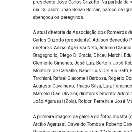
presidente José Carlos Grizotto. Na partida da 
dia 13, padre João Renan Bersan, pároco da Igr
abençoou os peregrinos.
A atual diretoria da Associação dos Romeiros de
Carlos Grizotto (presidente); Adilson Benedito P
diretores: Aníbal Agarussi Neto, Antônio Cláudi
Bragagnollo, Diego Di Gracia, Dirceu Marchi, Edu
Clemente Gimenes, José Luíz Bertelli, José Ro
Monteiro de Carvalho, Nahor Luís Del Rio Gatti
Tarchiani, Rafael Giacomeli Barbosa, Rogério Don
Agarussi Cavalheiro, Thiago Silva, Luiz Fernand
Marcelo Dias Oliveira; diretores emérito: Ademi
João Agarussi (Zola), Roldon Ferreira e José Mar
A primeira imagem da galeria de fotos mostra (d
Arcílio Agarussi, Oswaldo Tomba e Roberto Can
Pirapora na primeira romaria em 27 de maio de 