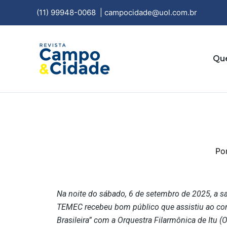
Ir
(11) 99948-0068
|
campocidade@uol.com.br
para
o
conteúdo
Qu
Po
Na noite do sábado, 6 de setembro de 2025, a sa
TEMEC recebeu bom público que assistiu ao co
Brasileira” com a Orquestra Filarmônica de Itu (O