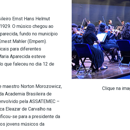
ileiro Ernst Hans Helmut
m 1929. O músico chegou ao
parecida, fundo no município
Ernest Mahler (Empem).
cais para diferentes
Maria Aparecida esteve
 que faleceu no dia 12 de
 e maestro Norton Morozowicz,
Clique na ima
da Academia Brasileira de
senvolvido pela ASSATEMEC –
a Eleazar de Carvalho na
ificou-se para a presidente da
 os jovens músicos da