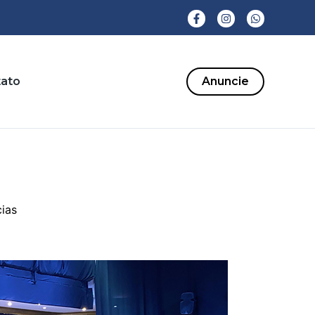
ato
Anuncie
cias