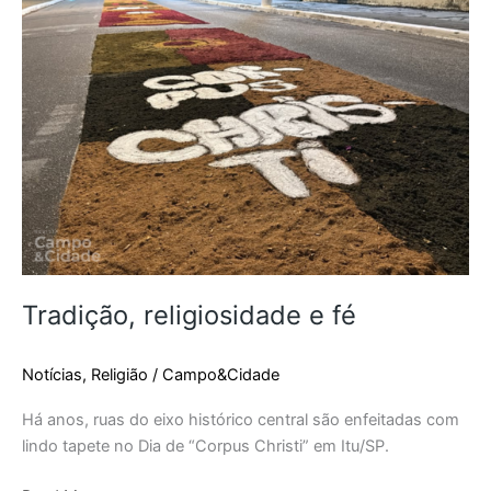
religiosidade
e
fé
Tradição, religiosidade e fé
Notícias
,
Religião
/
Campo&Cidade
Há anos, ruas do eixo histórico central são enfeitadas com
lindo tapete no Dia de “Corpus Christi” em Itu/SP.