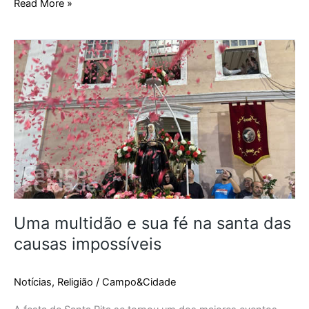
Read More »
Uma
multidão
e
sua
fé
na
santa
das
causas
impossíveis
Uma multidão e sua fé na santa das
causas impossíveis
Notícias
,
Religião
/
Campo&Cidade