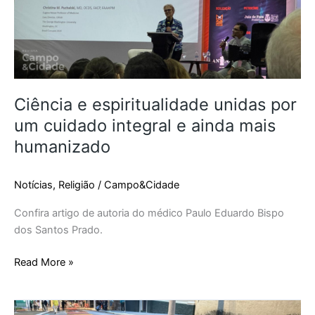
integral
e
ainda
mais
humanizado
Ciência e espiritualidade unidas por
um cuidado integral e ainda mais
humanizado
Notícias
,
Religião
/
Campo&Cidade
Confira artigo de autoria do médico Paulo Eduardo Bispo
dos Santos Prado.
Read More »
Tradição,