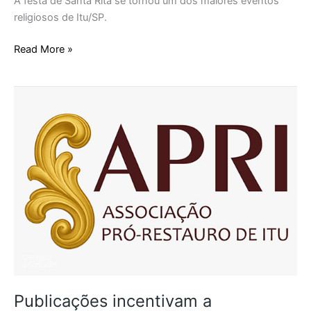
A festa de Santa Rita se tornou um dos maiores eventos
religiosos de Itu/SP.
Read More »
Publicações
incentivam
a
preservação
e
divulgação
do
patrimônio
religioso
de
Itu
Publicações incentivam a